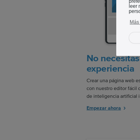
pref
leer
pers
Más 
No necesitas
experiencia
Crear una página web es 
con nuestro editor fácil
de inteligencia artificial 
Empezar ahora