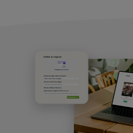
Define tu negocio
Precargado con contenido
¿Qué tipo de negocio estás construyendo?
¿Cuál es el nombre de tu negocio?
Ubicado en Estados Unidos
Editar
¿Qué hace que tu negocio sea único?
(opcional)
Siguiente paso