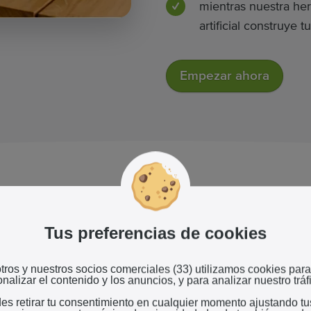
mientras nuestra her
artificial construye 
Empezar ahora
 lo que necesitas para tu ne
Tus preferencias de cookies
tros y nuestros socios comerciales (33) utilizamos cookies para
nalizar el contenido y los anuncios, y para analizar nuestro tráf
es retirar tu consentimiento en cualquier momento ajustando tu