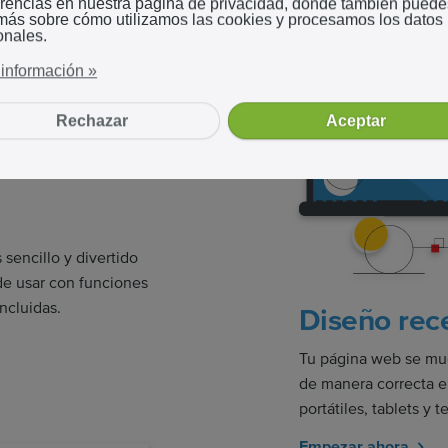
erencias en nuestra página de privacidad, donde también puede
 más sobre cómo utilizamos las cookies y procesamos los datos
onales.
información »
Rechazar
Aceptar
sencillo y divertido
 de usar con funciones
incluidas.
Diseño rec
Tu página web se mu
de manera correcta en
portátiles, tablets y 
Empezar ahora