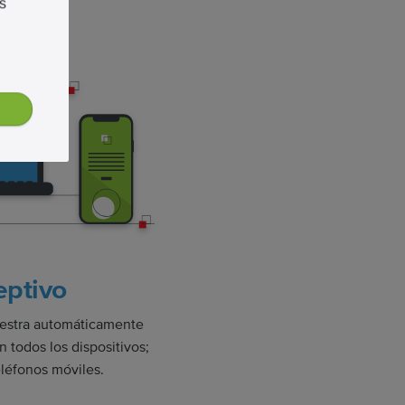
s
eptivo
estra automáticamente
 todos los dispositivos;
teléfonos móviles.