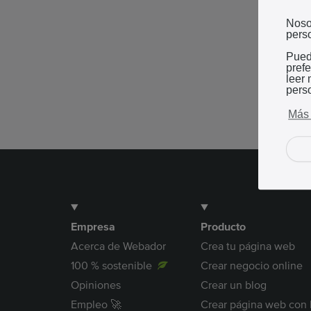
Noso
perso
Pued
pref
leer
pers
Más 
Empresa
Producto
Acerca de Webador
Crea tu página web
100 % sostenible
Crear negocio online
Opiniones
Crear un blog
Empleo 🚀
Crear página web con