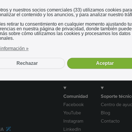
Iniciar sesión con Google
tros y nuestros socios comerciales (33) utilizamos cookies para
nalizar el contenido y los anuncios, y para analizar nuestro tráf
es retirar tu consentimiento en cualquier momento ajustando tu
Al utilizar nuestro servicio, aceptas nuestros
términos y
erencias en nuestra página de privacidad, donde también puede
condiciones
 más sobre cómo utilizamos las cookies y procesamos los datos
onales.
información »
Rechazar
Aceptar
Comunidad
Soporte técnic
Facebook
Centro de ayu
YouTube
Blog
Instagram
Contacto
 IA
LinkedIn