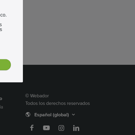
ico.
s
s
Webador
©
o
Todos los derechos reservados
da
🌎
Español (global)