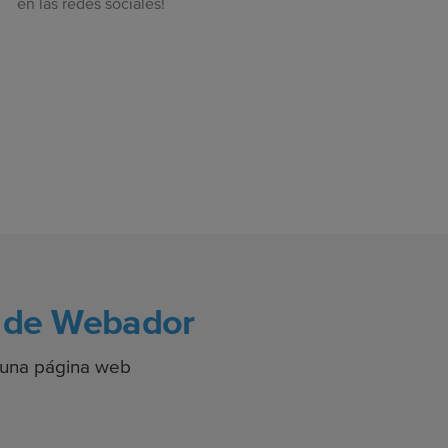
en las redes sociales!
b de Webador
r una página web