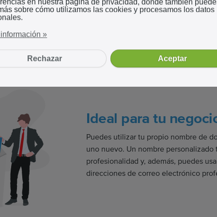
te qué página web deseas crear y
erencias en nuestra página de privacidad, donde también puede
 más sobre cómo utilizamos las cookies y procesamos los datos
cargue del resto. Todo lo que
onales.
ersonalizar y ajustar según tus
información »
Rechazar
Aceptar
Ideal para tu negoci
Puedes utilizar tu propio nombre de do
uno nuevo. Un nombre personalizado 
profesionalidad y, además, puedes usar
direcciones de correo electrónico prof