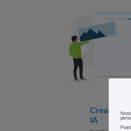
Creación 
Noso
IA
perso
Pued