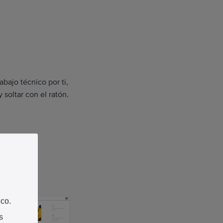
abajo técnico por ti,
 soltar con el ratón.
ico.
s