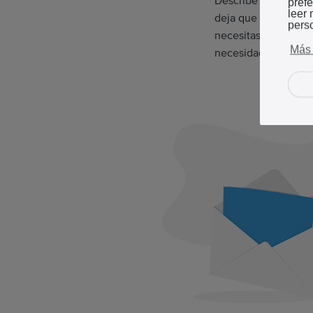
Describe simplemen
pref
leer
deja que la IA se en
pers
necesitas hacer es p
Más 
necesidades.