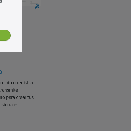
s
o
minio o registrar
transmite
lo para crear tus
esionales.