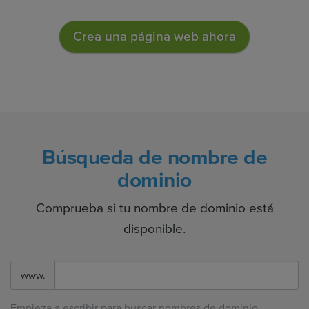
Crea una página web ahora
Búsqueda de nombre de
dominio
Comprueba si tu nombre de dominio está
disponible.
www.
Empieza a escribir para buscar nombres de dominio