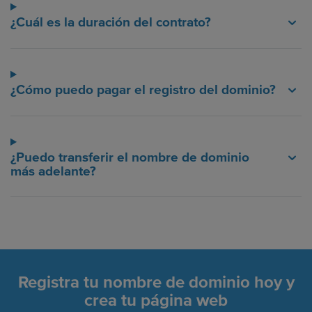
¿Cuál es la duración del contrato?
¿Cómo puedo pagar el registro del dominio?
¿Puedo transferir el nombre de dominio
más adelante?
Registra tu nombre de dominio hoy y
crea tu página web