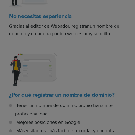
No necesitas experiencia
Gracias al editor de Webador, registrar un nombre de
dominio y crear una página web es muy sencillo.
¿Por qué registrar un nombre de dominio?
Tener un nombre de dominio propio transmite
profesionalidad
Mejores posiciones en Google
Más visitantes: más fácil de recordar y encontrar