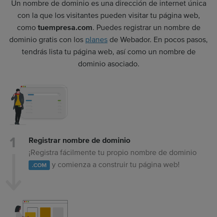
Un nombre de dominio es una dirección de internet única
con la que los visitantes pueden visitar tu página web,
como
tuempresa.com
. Puedes registrar un nombre de
dominio gratis con los
planes
de Webador. En pocos pasos,
tendrás lista tu página web, así como un nombre de
dominio asociado.
Registrar nombre de dominio
¡Registra fácilmente tu propio nombre de dominio
y comienza a construir tu página web!
.COM