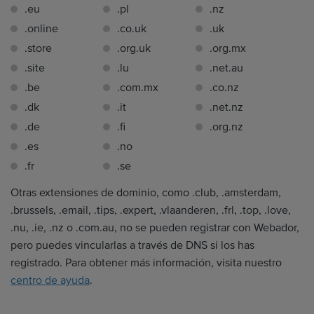
.eu
.pl
.nz
.online
.co.uk
.uk
.store
.org.uk
.org.mx
.site
.lu
.net.au
.be
.com.mx
.co.nz
.dk
.it
.net.nz
.de
.fi
.org.nz
.es
.no
.fr
.se
Otras extensiones de dominio, como .club, .amsterdam,
.brussels, .email, .tips, .expert, .vlaanderen, .frl, .top, .love,
.nu, .ie, .nz o .com.au, no se pueden registrar con Webador,
pero puedes vincularlas a través de DNS si los has
registrado. Para obtener más información, visita nuestro
centro de ayuda
.