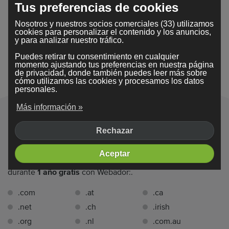
¿Necesitas ayuda?
Tus preferencias de cookies
¿Tienes alguna pregunta o aún no estás seguro? El
Nosotros y nuestros socios comerciales (33) utilizamos
equipo de soporte de Webador está disponible para
cookies para personalizar el contenido y los anuncios,
y para analizar nuestro tráfico.
ayudarte a construir la página web de tus sueños.
Puedes retirar tu consentimiento en cualquier
momento ajustando tus preferencias en nuestra página
de privacidad, donde también puedes leer más sobre
cómo utilizamos las cookies y procesamos los datos
personales.
Más información »
Rechazar
Extensiones de dominio
Aceptar
Puedes registrar las siguientes extensiones de dominio
durante
1 año gratis
con Webador:.
.com
.at
.ca
.net
.ch
.irish
.org
.nl
.com.au