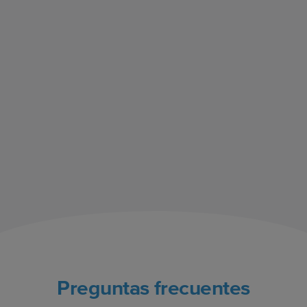
Preguntas frecuentes