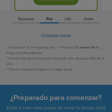
Business
Pro
Lite
Gratis
Comparar planes
* Promoción: Si te registras hoy — Primeros
12 meses 50 %
,
luego la tarifa estándar.
* Nombre de dominio gratuito el primer año, después $22.50 al
año.
* Precios mostrados aplica con pago anual.
¿Preparado para comenzar?
Estás a solo unos pasos de crear tu propio blog