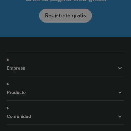
o
r
e
I
k
a
n
Regístrate gratis
m
Empresa
Producto
Comunidad