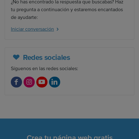
¿No has encontrado la respuesta que buscabas? Haz
tu pregunta a continuación y estaremos encantados
de ayudarte:
Iniciar conversación
Redes sociales
Síguenos en las redes sociales:
F
I
Y
L
a
n
o
i
c
s
u
n
e
t
T
k
b
a
u
e
o
g
b
d
Crea tu página web gratis