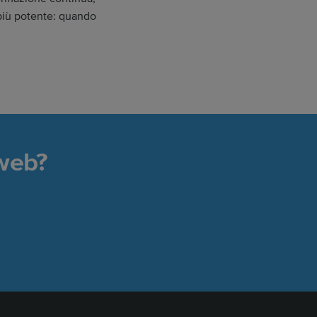
e più potente: quando
 web?