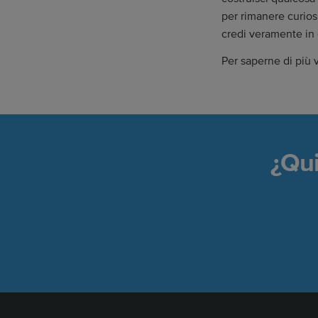
per rimanere curiosi
credi veramente in 
Per saperne di più v
¿Qui