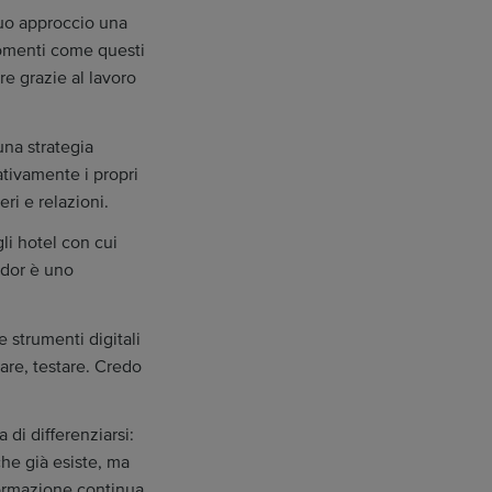
 suo approccio una
 momenti come questi
e grazie al lavoro
una strategia
ativamente i propri
ri e relazioni.
li hotel con cui
ador è uno
 strumenti digitali
are, testare. Credo
di differenziarsi:
che già esiste, ma
formazione continua,