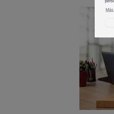
pers
Más 