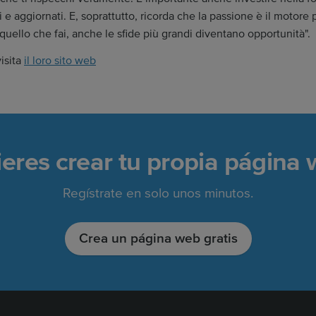
 e aggiornati. E, soprattutto, ricorda che la passione è il motor
quello che fai, anche le sfide più grandi diventano opportunità".
isita
il loro sito web
eres crear tu propia página
Regístrate en solo unos minutos.
Crea un página web gratis