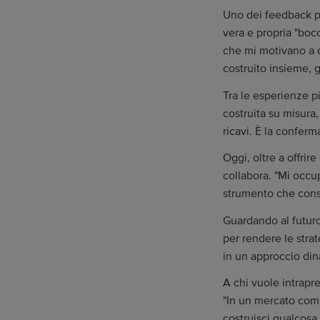
Uno dei feedback più
vera e propria "boc
che mi motivano a c
costruito insieme, 
Tra le esperienze pi
costruita su misura,
ricavi. È la conferm
Oggi, oltre a offrir
collabora. "Mi occu
strumento che consi
Guardando al futuro
per rendere le stra
in un approccio din
A chi vuole intrapr
"In un mercato compe
costruisci qualcosa