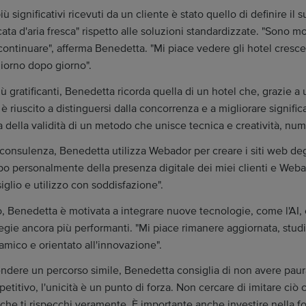
 significativi ricevuti da un cliente è stato quello di definire il
cata d'aria fresca" rispetto alle soluzioni standardizzate. "Sono
ontinuare", afferma Benedetta. "Mi piace vedere gli hotel crescer
giorno dopo giorno".
ù gratificanti, Benedetta ricorda quella di un hotel che, grazie a 
 è riuscito a distinguersi dalla concorrenza e a migliorare signific
a della validità di un metodo che unisce tecnica e creatività, nume
e consulenza, Benedetta utilizza Webador per creare i siti web deg
po personalmente della presenza digitale dei miei clienti e Web
glio e utilizzo con soddisfazione".
, Benedetta è motivata a integrare nuove tecnologie, come l'AI, e
tegie ancora più performanti. "Mi piace rimanere aggiornata, studi
amico e orientato all'innovazione".
endere un percorso simile, Benedetta consiglia di non avere paura 
titivo, l'unicità è un punto di forza. Non cercare di imitare ciò 
 che ti rispecchi veramente. È importante anche investire nella 