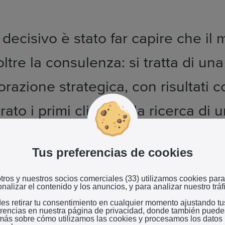
 decisivo è stato far capire che il 
ltre la consulenza: si tratta di una
orazione strategica, con risultati c
ato i primi clienti, alla ricerca di 
rsa, più moderna e flessibile.
Tus preferencias de cookies
rappresenta il cuore della sua comunicazione digitale. Ma non solo
tros y nuestros socios comerciales (33) utilizamos cookies para
nalizar el contenido y los anuncios, y para analizar nuestro tráf
ting per dialogare direttamente con gli albergatori, offrendo serv
 vantaggi pensati per stabilire relazioni durature. "Il rapporto u
es retirar tu consentimiento en cualquier momento ajustando tu
erencias en nuestra página de privacidad, donde también puede
cliente è unico e io mi sento parte del team di ogni hotel che s
 más sobre cómo utilizamos las cookies y procesamos los datos