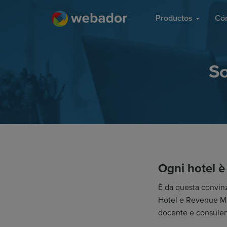
Productos
Có
So
Ogni hotel è
È da questa convinz
Hotel e Revenue Ma
docente e consulen