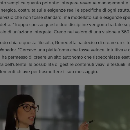
 tanto semplice quanto potente: integrare revenue management e 
inergica, costruita sulle esigenze reali e specifiche di ogni struttu
ervizio che non fosse standard, ma modellato sulle esigenze spe
detta. "Troppo spesso queste due discipline vengono trattate s
ale di un'azione integrata. Credo nel valore di una visione a 360 
odo chiaro questa filosofia, Benedetta ha deciso di creare un sit
Webador. "Cercavo una piattaforma che fosse veloce, intuitiva e 
i ha permesso di creare un sito autonomo che rispecchiasse esa
a dell'utente, la possibilità di gestire contenuti visivi e testuali, i
 elementi chiave per trasmettere il suo messaggio.